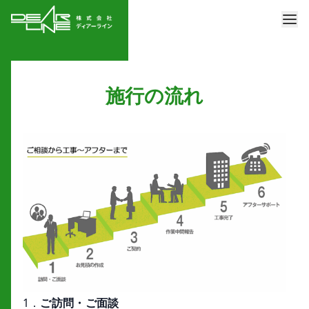
施行の流れ
1．
ご訪問・ご面談