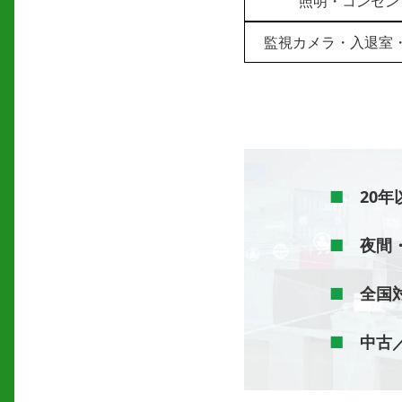
照明・コンセン
監視カメラ・入退室
■
20年
■
夜間・
■
全国対
■
中古／