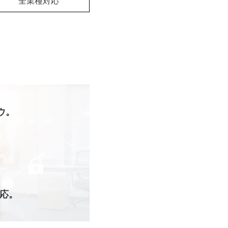
全業種対応
ウ。
応。